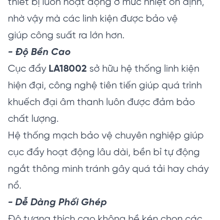
thiết bị luôn hoạt động ở mức nhiệt ổn định,
nhờ vậy mà các linh kiện được bảo vệ
giúp công suất ra lớn hơn.
- Độ Bền Cao
Cục đẩy
LA18002
sở hữu hệ thống linh kiện
hiện đại, công nghệ tiên tiến giúp quá trình
khuếch đại âm thanh luôn được đảm bảo
chất lượng.
Hệ thống mạch bảo vệ chuyên nghiệp giúp
cục đẩy hoạt động lâu dài, bền bỉ tự động
ngắt thông minh tránh gây quá tải hay cháy
nổ.
- Dễ Dàng Phối Ghép
Độ tương thích cao không hề kén chọn các