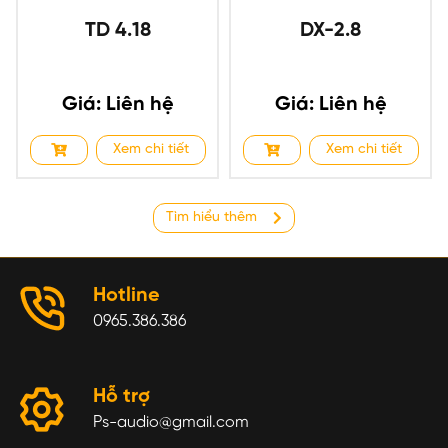
TD 4.18
DX-2.8
Giá: Liên hệ
Giá: Liên hệ
Xem chi tiết
Xem chi tiết
Tìm hiểu thêm
Hotline
0965.386.386
Hỗ trợ
Ps-audio@gmail.com