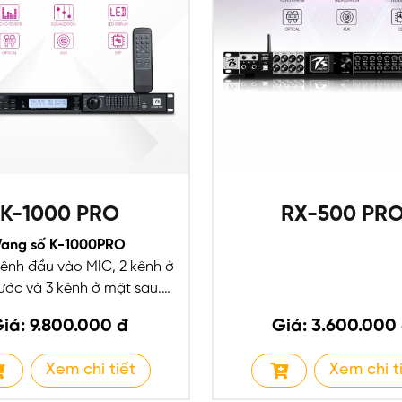
K-1000 PRO
RX-500 PR
Vang số K-1000PRO
ênh đầu vào MIC, 2 kênh ở
ước và 3 kênh ở mặt sau.
 đầu vào âm thanh...
iá: 9.800.000 đ
Giá: 3.600.000
Xem chi tiết
Xem chi t