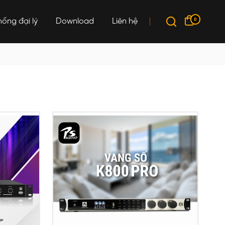
0
hống đại lý
Download
Liên hệ