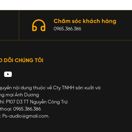
Chăm sóc khách hàng
0965.386.386
O DÕI CHÚNG TÔI
quyền nội dung thuộc về Cty TNHH sản xuất và
ng mại Ánh Dương
hỉ: P107 D3 TT Nguyễn Công Trứ
thoại: 0965.386.386
l: Ps-audio@gmail.com.