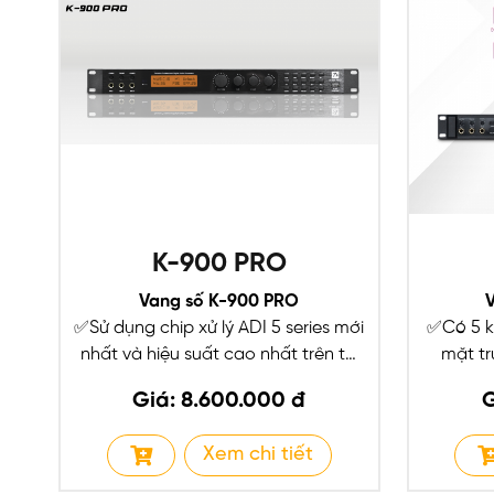
K-900 PRO
Vang số K-900 PRO
✅Sử dụng chip xử lý ADI 5 series mới
✅Có 5 k
nhất và hiệu suất cao nhất trên thị
mặt tr
trường, tốc độ...
✅Có
Giá: 8.600.000 đ
G
Xem chi tiết