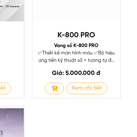
K-800 PRO
Vang số K-800 PRO
✅Thiết kế màn hình màu ✅Bộ hiệu
ứng tiền kỹ thuật số + tương tự để
phát lại...
Giá: 5.000.000 đ
iết
Xem chi tiết