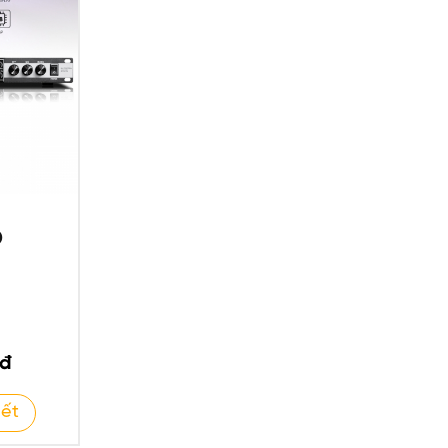
O
 đ
iết