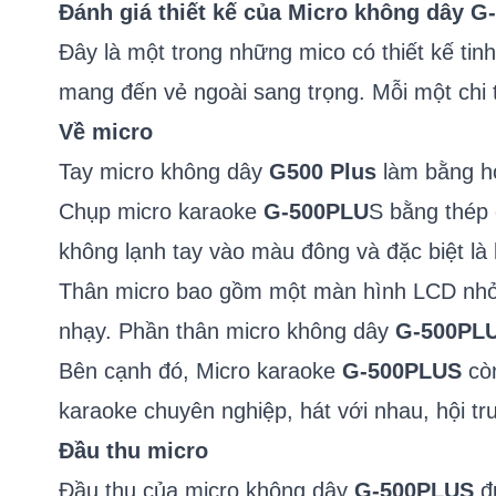
Đánh giá thiết kế của Micro không dây 
Đây là một trong những mico có thiết kế tinh
mang đến vẻ ngoài sang trọng. Mỗi một chi 
Về micro
Tay micro không dây
G500 Plus
làm bằng hợ
Chụp micro karaoke
G-500PLU
S bằng thép 
không lạnh tay vào màu đông và đặc biệt là
Thân micro bao gồm một màn hình LCD nhỏ g
nhạy. Phần thân micro không dây
G-500PL
Bên cạnh đó, Micro karaoke
G-500PLUS
còn
karaoke chuyên nghiệp, hát với nhau, hội trư
Đầu thu micro
Đầu thu của micro không dây
G-500PLUS
đư