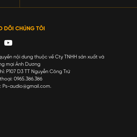
O DÕI CHÚNG TÔI
quyền nội dung thuộc về Cty TNHH sản xuất và
ng mại Ánh Dương
hỉ: P107 D3 TT Nguyễn Công Trứ
thoại: 0965.386.386
l: Ps-audio@gmail.com.