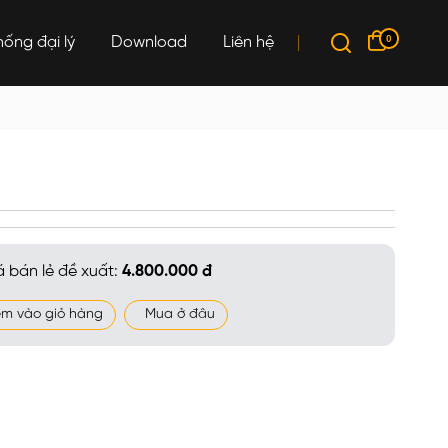
0
hống đại lý
Download
Liên hệ
á bán lẻ đề xuất:
4.800.000 đ
m vào giỏ hàng
Mua ở đâu