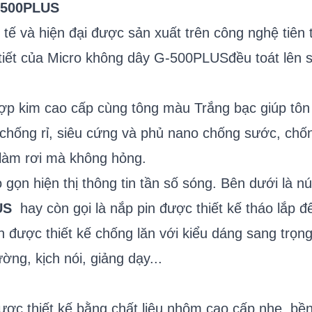
G-500PLUS
 tế và hiện đại được sản xuất trên công nghệ tiên 
tiết của Micro không dây G-500PLUSđều toát lên sự
p kim cao cấp cùng tông màu Trắng bạc giúp tôn 
chống rỉ, siêu cứng và phủ nano chống sước, chố
 làm rơi mà không hỏng.
ọn hiện thị thông tin tần số sóng. Bên dưới là 
US
hay còn gọi là nắp pin được thiết kế tháo lắp 
 được thiết kế chống lăn với kiểu dáng sang trọn
ờng, kịch nói, giảng dạy...
ợc thiết kế bằng chất liệu nhôm cao cấp nhẹ, bề