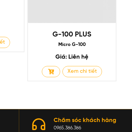
G-100 PLUS
iết
Micro G-100
Giá: Liên hệ
Xem chi tiết
Chăm sóc khách hàng
0965.386.386